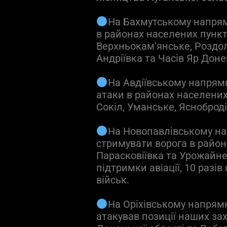
На Бахмутському напрям
в районах населених пункті
Верхньокам’янське, Роздолі
Андріївка та Часів Яр Доне
На Авдіївському напрям
атаки в районах населених
Сокіл, Уманське, Ясноброд
На Новопавлівському н
стримувати ворога в района
Парасковіївка та Урожайне 
підтримки авіації, 10 разі
військ.
На Оріхівському напрямку
атакував позиції наших за