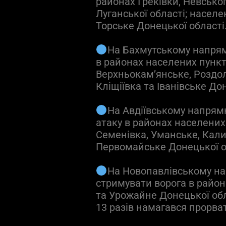
районах Греківки, Невсько
Луганської області; населе
Торське Донецької області
На Бахмутському напрям
в районах населених пункті
Верхньокам’янське, Роздолі
Кліщіївка та Іванівське До
На Авдіївському напрям
атаку в районах населених 
Семенівка, Уманське, Кали
Первомайське Донецької о
На Новопавлівському н
стримувати ворога в район
та Урожайне Донецької обла
13 разів намагався прорва