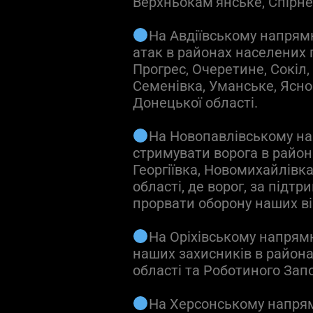
Верхньокам’янське, Спірне
На Авдіївському напрям
атак в районах населених 
Прогрес, Очеретине, Сокіл
Семенівка, Уманське, Ясн
Донецької області.
На Новопавлівському н
стримувати ворога в район
Георгіївка, Новомихайлівк
області, де ворог, за підтр
прорвати оборону наших ві
На Оріхівському напрямк
наших захисників в район
області та Роботиного Запо
На Херсонському напрям