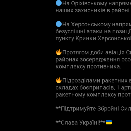
На Оріхівському напрямк
наших захисників в районі 
На Херсонському напрям
безуспішні атаки на позиці
пункту Кринки Херсонської
Протягом доби авіація С
районах зосередження особ
комплексу противника.
Підрозділами ракетних 
складах боєприпасів, 1 арт
ракетному комплексу прот
**Підтримуйте Збройні Си
**Слава Україні!**