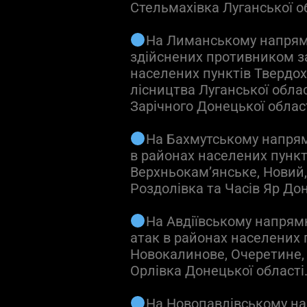
Стельмахівка Луганської об
На Лиманському напрямк
здійснених противником за 
населених пунктів Твердох
лісництва Луганської облас
Зарічного Донецької област
На Бахмутському напрям
в районах населених пункті
Верхньокам’янське, Новий, 
Роздолівка та Часів Яр Дон
На Авдіївському напрям
атак в районах населених 
Новокалинове, Очеретине, 
Орлівка Донецької області
На Новопавлівському н