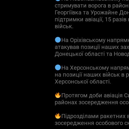
стримувати ворога в район
Георгіївка та Урожайне Дон
підтримки авіації, 15 разі
військ.
На Оріхівському напрямку
атакував позиції наших за
Донецької області та Новод
На Херсонському напрямк
на позиції наших військ в
Херсонської області.
Протягом доби авіація С
районах зосередження осо
Підрозділами ракетних 
зосередження особового с