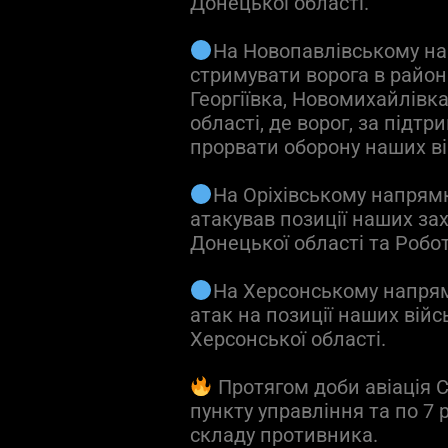
Донецької області.
На Новопавлівському н
стримувати ворога в район
Георгіївка, Новомихайлівк
області, де ворог, за підтр
прорвати оборону наших ві
На Оріхівському напрямку
атакував позиції наших за
Донецької області та Робот
На Херсонському напрям
атак на позиції наших війс
Херсонської області.
Протягом доби авіація С
пункту управління та по 7
складу противника.