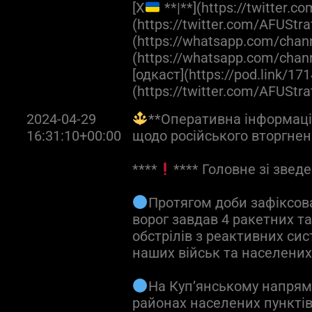
[X
**|**](https://twitter.
(https://twitter.com/AFUStra
(https://whatsapp.com/cha
(https://whatsapp.com/ch
[одкаст](https://pod.link/171
(https://twitter.com/AFUStr
2024-04-29
**Оперативна інформація
16:31:10+00:00
щодо російського вторгне
****
**** Головне зі зведе
Протягом доби зафіксова
ворог завдав 4 ракетних та
обстрілів з реактивних си
наших військ та населених
На Куп’янському напрям
районах населених пунктів 