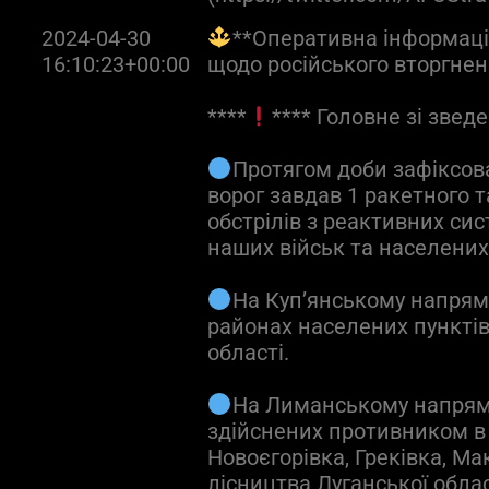
2024-04-30
**Оперативна інформація
16:10:23+00:00
щодо російського вторгне
****
**** Головне зі зведе
Протягом доби зафіксова
ворог завдав 1 ракетного т
обстрілів з реактивних си
наших військ та населених
На Куп’янському напрям
районах населених пунктів
області.
На Лиманському напрямк
здійснених противником в 
Новоєгорівка, Греківка, Ма
лісництва Луганської облас