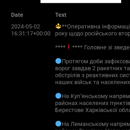
Date
Text
2024-05-02
**Оперативна інформація
16:31:17+00:00
року щодо російського вто
****
**** Головне зі зведе
Протягом доби зафіксова
ворог завдав 2 ракетних та
обстрілів з реактивних си
наших військ та населених
На Куп’янському напрям
районах населених пунктів 
Берестове Харківської обла
На Лиманському напрямк