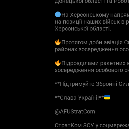
Донецької області та Робот
На Херсонському напрямк
на позиції наших військ в
Херсонської області.
Протягом доби авіація С
районах зосередження осо
Підрозділами ракетних 
зосередження особового с
**Підтримуйте Збройні Си
**Слава Україні!**
@AFUStratCom
СтратКом ЗСУ у соцмереж