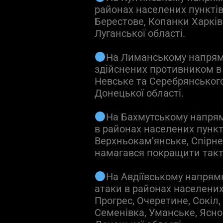
районах населених пунктів 
Берестове, Копанки Харків
Луганської області.
На Лиманському напрямк
здійснених противником в 
Невське та Серебрянського
Донецької області.
На Бахмутському напрям
в районах населених пункті
Верхньокам’янське, Спірне,
намагався покращити так
На Авдіївському напрям
атаки в районах населених
Прогрес, Очеретине, Сокіл
Семенівка, Уманське, Ясн