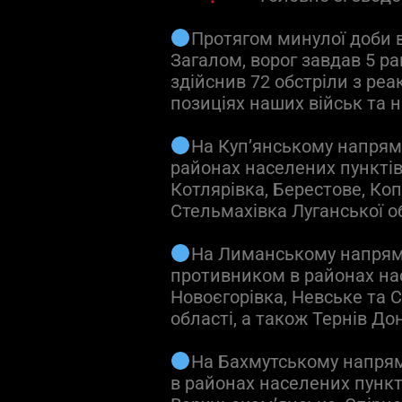
Протягом минулої доби в
Загалом, ворог завдав 5 ра
здійснив 72 обстріли з ре
позиціях наших військ та 
На Куп’янському напрям
районах населених пунктів 
Котлярівка, Берестове, Коп
Стельмахівка Луганської об
На Лиманському напрямк
противником в районах нас
Новоєгорівка, Невське та 
області, а також Тернів До
На Бахмутському напрям
в районах населених пункті