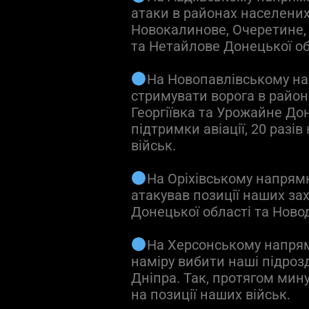
атаки в районах населених
Новокалинове, Очеретине, 
та Нетайлове Донецької об
На Новопавлівському н
стримувати ворога в район
Георгіївка та Урожайне Дон
підтримки авіації, 20 разі
військ.
На Оріхівському напрямку
атакував позиції наших за
Донецької області та Новод
На Херсонському напрям
наміру вибити наші підроз
Дніпра. Так, протягом мину
на позиції наших військ.