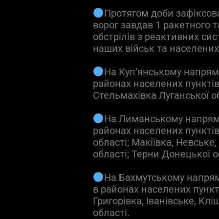
Протягом доби зафіксова
ворог завдав 1 ракетного та
обстрілів з реактивних си
наших військ та населених
На Куп’янському напрям
районах населених пунктів
Стельмахівка Луганської об
На Лиманському напрямк
районах населених пунктів
області; Макіївка, Невське
області; Терни Донецької о
На Бахмутському напрям
в районах населених пункт
Григорівка, Іванівське, Клі
області.