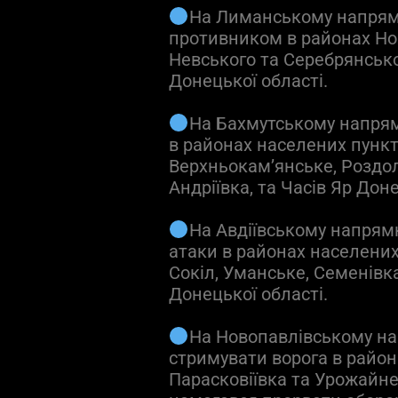
На Лиманському напрямку
противником в районах Ново
Невського та Серебрянсько
Донецької області.
На Бахмутському напрям
в районах населених пункті
Верхньокам’янське, Роздолі
Андріївка, та Часів Яр Доне
На Авдіївському напрям
атаки в районах населених
Сокіл, Уманське, Семенівк
Донецької області.
На Новопавлівському н
стримувати ворога в района
Парасковіївка та Урожайне 