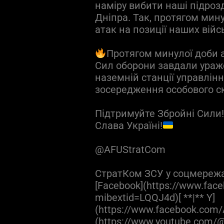
наміру вибити наші підроз
Дніпра. Так, протягом мину
атак на позиції наших війс
Протягом минулої доби а
Сил оборони завдали ураже
наземній станції управлін
зосередження особового с
Підтримуйте Збройні Сили
Слава Україні!
@AFUStratCom
СтратКом ЗСУ у соцмереж
[Facebook](https://www.fac
mibextid=LQQJ4d)[ **|** Y]
(https://www.facebook.com/
(https://www.youtube.com/@