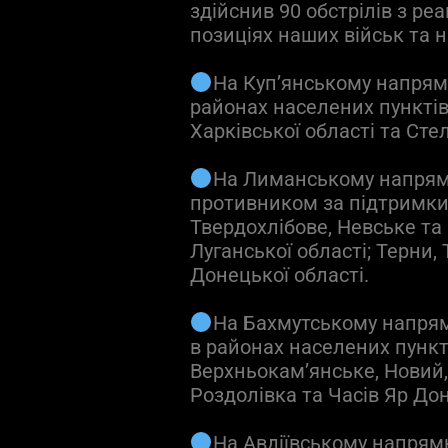
здійснив 90 обстрілів з р
позиціях наших військ та 
На Куп’янському напрям
районах населених пунктів
Харківської області та Сте
На Лиманському напрямк
противником за підтримки 
Твердохлібове, Невське та
Луганської області; Терни,
Донецької області.
На Бахмутському напрям
в районах населених пункті
Верхньокам’янське, Новий, 
Роздолівка та Часів Яр Дон
На Авдіївському напрям