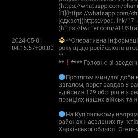
(https://whatsapp.com/cha
[П](https://whatsapp.com
[одкаст](https://pod.link/171
(https://twitter.com/AFUStr
2024-05-01
**Оперативна інформація
04:15:57+00:00
року щодо російського вто
**
**
**** Головне зі зведен
Протягом минулої доби в
Загалом, ворог завдав 8 ра
здійснив 129 обстрілів з 
позиціях наших військ та 
На Куп’янському напрям
районах населених пунктів
Харківської області; Стель