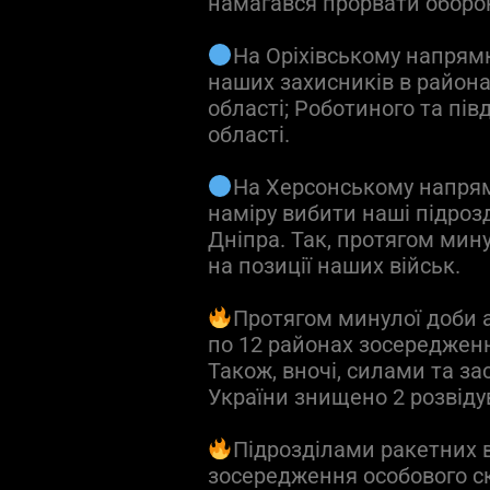
намагався прорвати оборон
На Оріхівському напрямку
наших захисників в район
області; Роботиного та пів
області.
На Херсонському напрям
наміру вибити наші підроз
Дніпра. Так, протягом мину
на позиції наших військ.
Протягом минулої доби а
по 12 районах зосереджен
Також, вночі, силами та з
України знищено 2 розвід
Підрозділами ракетних 
зосередження особового ск