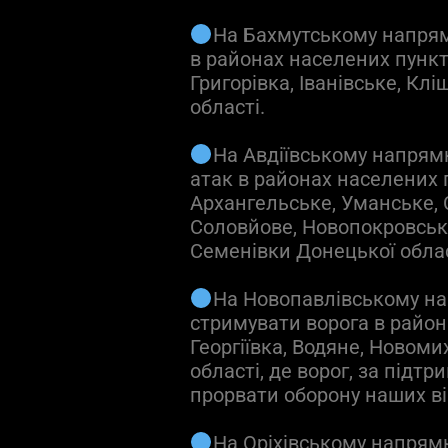
На Бахмутському напрям
в районах населених пункт
Григорівка, Іванівське, Клі
області.
На Авдіївському напрям
атак в районах населених 
Архангельське, Уманське, 
Соловйове, Новопокровське
Семенівки Донецької облас
На Новопавлівському н
стримувати ворога в район
Георгіївка, Водяне, Новом
області, де ворог, за підтр
прорвати оборону наших ві
На Оріхівському напрямк