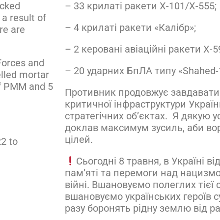
– 33 крилаті ракети Х-101/Х-555;
acked
 a result of
– 4 крилаті ракети «Калібр»;
re are
– 2 керовані авіаційні ракети Х-5
Forces and
– 20 ударних БпЛА типу «Shahed-
elled mortar
of PMM and 5
Противник продовжує завдавати 
критичної інфраструктури Украї
стратегічних об’єктах.
Я дякую ус
доклав максимум зусиль, аби вор
цілей.
2 to
Сьогодні 8 травня, в Україні в
пам’яті та перемоги над нацизмом
війні. Вшановуємо полеглих тієї 
вшановуємо українських героїв су
разу боронять рідну землю від р