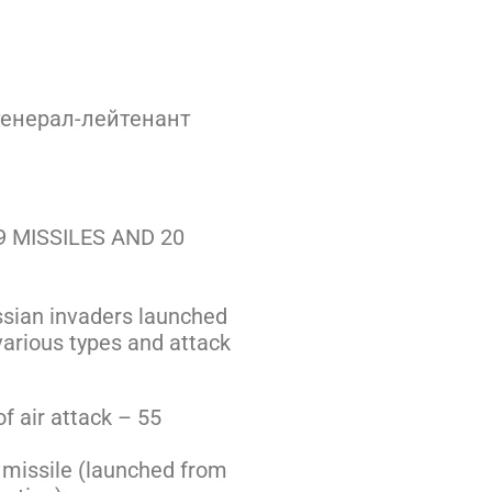
генерал-лейтенант
9 MISSILES AND 20
ssian invaders launched
various types and attack
f air attack – 55
 missile (launched from