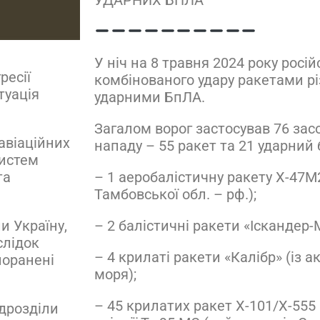
У ніч на 8 травня 2024 року росі
ресії
комбінованого удару ракетами рі
туація
ударними БпЛА.
Загалом ворог застосував 76 зас
авіаційних
нападу – 55 ракет та 21 ударний 
систем
– 1 аеробалістичну ракету Х-47М
та
Тамбовської обл. – рф.);
– 2 балістичні ракети «Іскандер-
и Україну,
слідок
– 4 крилаті ракети «Калібр» (із а
поранені
моря);
– 45 крилатих ракет Х-101/Х-555 і
ідрозділи