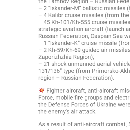
the Tambov Region – Russian Feder
– 2 “Iskander-M” ballistic missiles
– 4 Kalibr cruise missiles (from the
– 45 Kh-101/Kh-555 cruise missile
strategic aviation aircraft (launch a
Russian Federation, Caspian Sea wa
– 1 “Iskander-K” cruise missile (fr
– 2 Kh-59/Kh-69 guided air missile
Zaporizhzhia Region);
– 21 shock unmanned aerial vehicle
131/136” type (from Primorsko-Akht
region – Russian Federation).
Fighter aircraft, anti-aircraft mis
Force, mobile fire groups and electr
the Defense Forces of Ukraine were 
the enemy’s air attack.
As a result of anti-aircraft combat, 