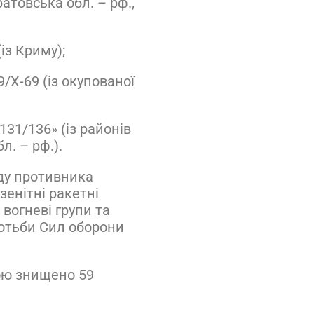
ратовська обл. – рф.,
із Криму);
9/Х-69 (із окупованої
31/136» (із районів
л. – рф.).
ду противника
зенітні ракетні
 вогневі групи та
ротьби Сил оборони
бою знищено 59