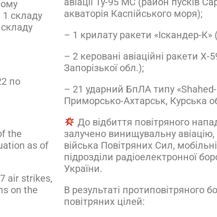
авіації Ту-95 МС (район пусків Са
ному
акваторія Каспійського моря);
 1 складу
 складу
– 1 крилату ракети «Іскандер-К» (
– 2 керовані авіаційні ракети Х-5
Запорізької обл.);
22 по
– 21 ударний БпЛА типу «Shahed-1
Приморсько-Ахтарськ, Курська об
До відбиття повітряного напа
залучено винищувальну авіацію, 
f the
війська Повітряних Сил, мобільні
uation as of
підрозділи радіоелектронної бо
України.
 air strikes,
В результаті протиповітряного 
ms on the
повітряних цілей: