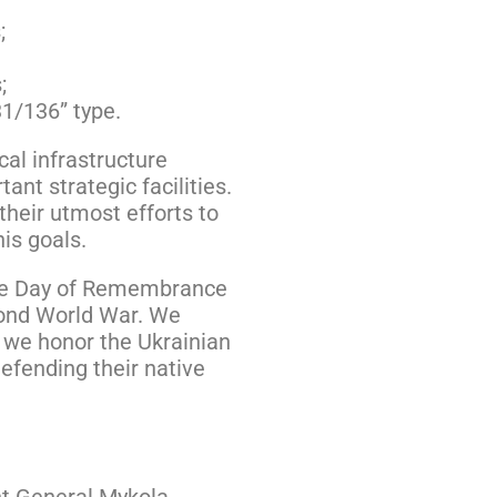
;
;
1/136” type.
cal infrastructure
tant strategic facilities.
their utmost efforts to
is goals.
the Day of Remembrance
cond World War. We
r, we honor the Ukrainian
defending their native
t General Mykola