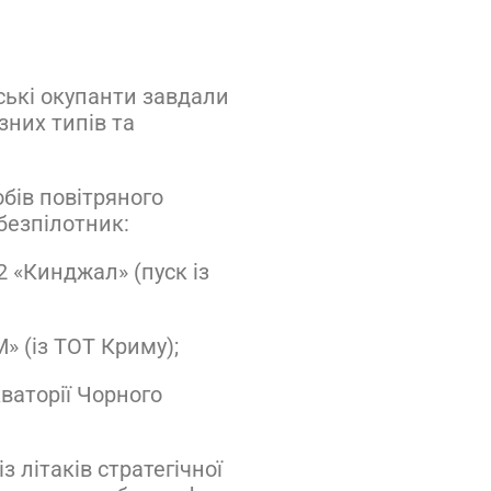
йські окупанти завдали
зних типів та
обів повітряного
безпілотник:
2 «Кинджал» (пуск із
М» (із ТОТ Криму);
кваторії Чорного
з літаків стратегічної