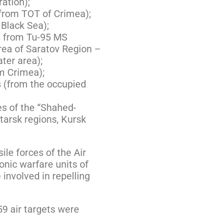
ation);
 (from TOT of Crimea);
 Black Sea);
s from Tu-95 MS
rea of ​​Saratov Region –
ter area);
om Crimea);
s (from the occupied
s of the “Shahed-
arsk regions, Kursk
sile forces of the Air
onic warfare units of
involved in repelling
59 air targets were