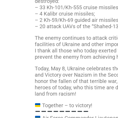
destroyed:
– 33 Kh-101/Kh-555 cruise missiles
– 4 Kalibr cruise missiles;
– 2 Kh-59/Kh-69 guided air missiles
– 20 attack UAVs of the “Shahed-13
The enemy continues to attack criti
facilities of Ukraine and other impor
I thank all those who today exerted 
prevent the enemy from achieving h
Today, May 8, Ukraine celebrates 
and Victory over Nazism in the Se
honor the fallen of that terrible wa
heroes of today, who this time are 
land from racism!
Together – to victory!
Air Force Commander Lieutenan