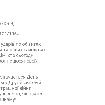
9/Х-69;
131/136».
ударів по об’єктах
ни та інших важливих
ім, хто сьогодні
ог не досяг своїх
ідзначається День
 у Другій світовій
страшної війни,
часності, які цього
ашизму!