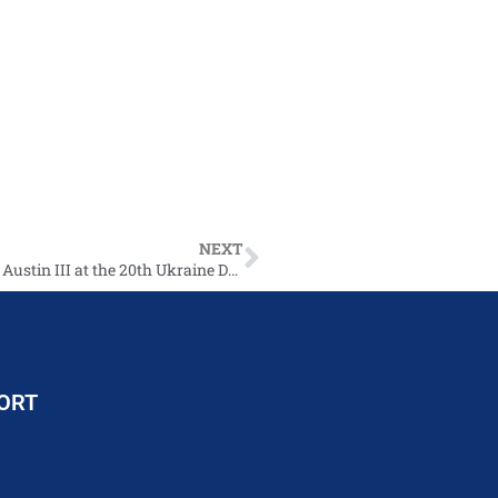
NEXT
Opening Remarks by Secretary of Defense Lloyd J. Austin III at the 20th Ukraine Defense Contact Group (As Delivered)
ORT