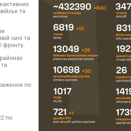
 реактивних
військ та
ми
вій силі та
ї фронту.
 районах
 та
ураження по
22 по