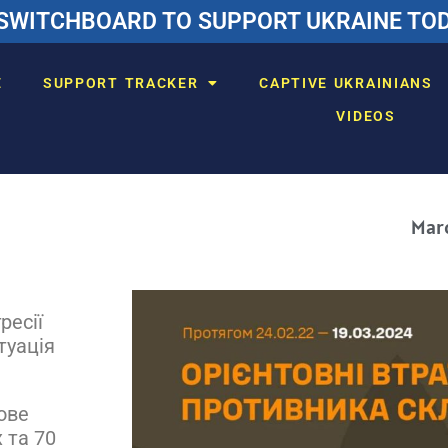
SWITCHBOARD TO SUPPORT UKRAINE TODA
E
SUPPORT TRACKER
CAPTIVE UKRAINIANS
VIDEOS
Marc
ресії
туація
ове
 та 70